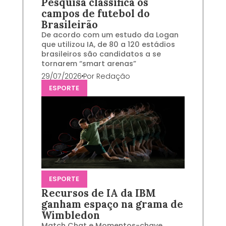
Pesquisa classifica os
campos de futebol do
Brasileirão
De acordo com um estudo da Logan
que utilizou IA, de 80 a 120 estádios
brasileiros são candidatos a se
tornarem “smart arenas”
29/07/2026
Por
Redação
ESPORTE
ESPORTE
Recursos de IA da IBM
ganham espaço na grama de
Wimbledon
Match Chat e Momentos-chave