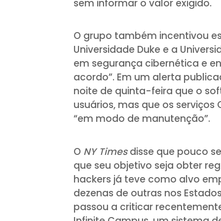
sem informar o valor exigido.
O grupo também incentivou esc
Universidade Duke e a Universi
em segurança cibernética e e
acordo”. Em um alerta publicad
noite de quinta-feira que o so
usuários, mas que os serviço
“em modo de manutenção”.
O
NY Times
disse que pouco se
que seu objetivo seja obter re
hackers já teve como alvo emp
dezenas de outras nos Estado
passou a criticar recentemen
Infinite Campus, um sistema d