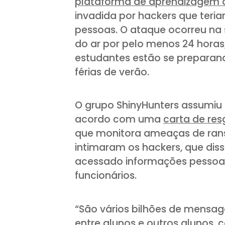
plataforma de aprendizagem 
invadida por hackers que teri
pessoas. O ataque ocorreu na
do ar por pelo menos 24 horas
estudantes estão se preparan
férias de verão.
O grupo ShinyHunters assumiu 
acordo com uma
carta de re
que monitora ameaças de ran
intimaram os hackers, que dis
acessado informações pessoais 
funcionários.
“São vários bilhões de mensag
entre alunos e outros alunos,