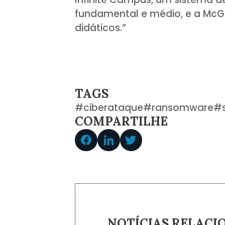
fundamental e médio, e a McGra
didáticos.”
TAGS
#
ciberataque
#
ransomware
#
COMPARTILHE
NOTÍCIAS RELACI