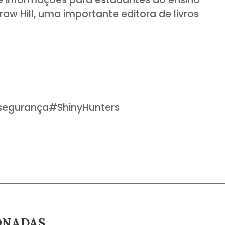
w Hill, uma importante editora de livros
segurança
#
ShinyHunters
ONADAS