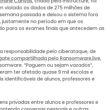
online Canvas
, criada pela Instructure, foi
am violado os dados de 275 milhões de
 semana passada e deixou o sistema fora
, justamente no período em que os
do para os exames finais que antecedem as
a responsabilidade pelo ciberataque, de
sgate compartilhada pelo Ransomware.live
,
somware. “Paguem ou sejam vazados”,
seram ter afetado quase 9 mil escolas e
identificáveis de alunos, professores e
ens privadas entre alunos e professores e
 contendo conversas pessoais e outras