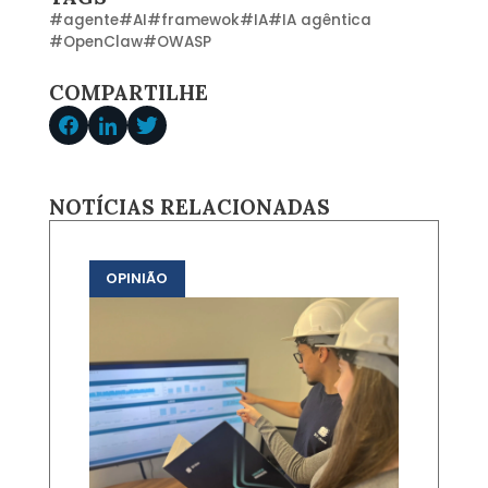
#
agente
#
AI
#
framewok
#
IA
#
IA agêntica
#
OpenClaw
#
OWASP
COMPARTILHE
NOTÍCIAS RELACIONADAS
OPINIÃO